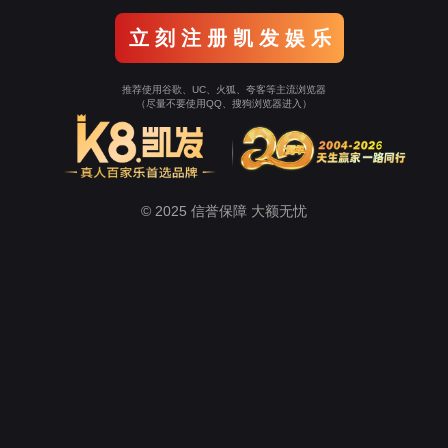
立 刻 注 册 凯 发 娱 乐
推荐使用谷歌、UC、火狐、夸客等主流浏览器
（尽量不要使用QQ、搜狗浏览器进入）
© 2025 信誉保障 大额无忧