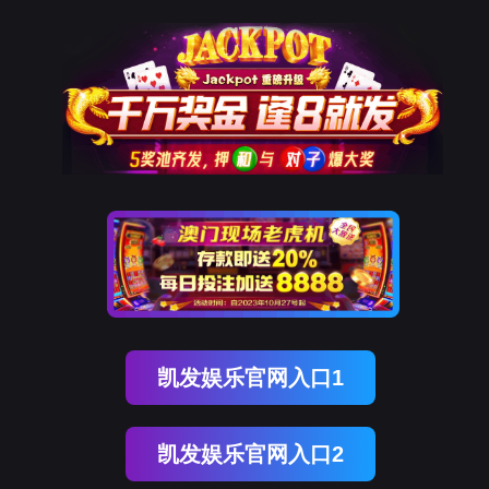
凯发娱乐官网入口1
凯发娱乐官网入口2