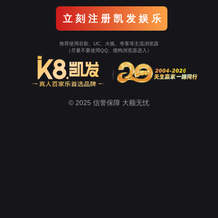
立 刻 注 册 凯 发 娱 乐
推荐使用谷歌、UC、火狐、夸客等主流浏览器
（尽量不要使用QQ、搜狗浏览器进入）
© 2025 信誉保障 大额无忧