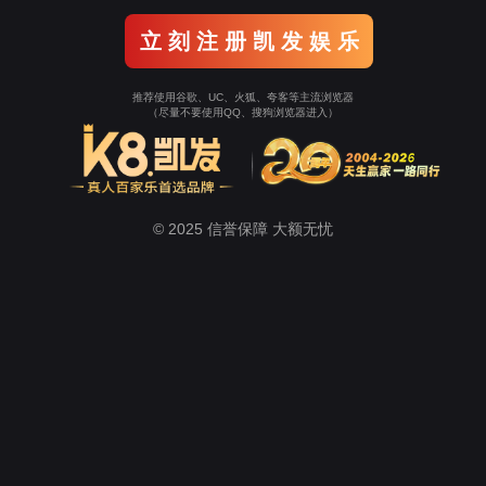
立 刻 注 册 凯 发 娱 乐
推荐使用谷歌、UC、火狐、夸客等主流浏览器
（尽量不要使用QQ、搜狗浏览器进入）
© 2025 信誉保障 大额无忧